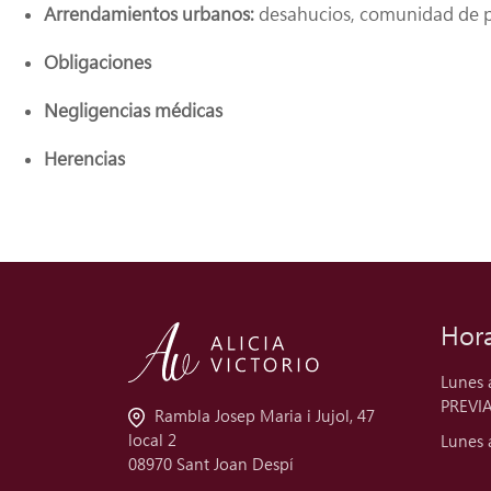
Arrendamientos urbanos:
desahucios, comunidad de p
Obligaciones
Negligencias médicas
Herencias
Hora
Lunes 
PREVIA
Rambla Josep Maria i Jujol, 47
local 2
Lunes 
08970 Sant Joan Despí