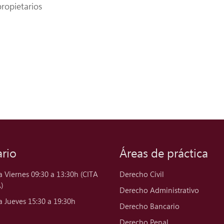
ropietarios
rio
Áreas de práctica
a Viernes 09:30 a 13:30h (CITA
Derecho Civil
)
Derecho Administrativo
a Jueves 15:30 a 19:30h
Derecho Bancario
Derecho Penal